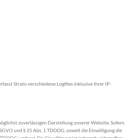
asst Strato verschiedene Logfiles inklusive Ihrer IP-
möglichst zuverlässigen Darstellung unserer Website. Sofern
a DSGVO und § 25 Abs. 1 TDDDG, soweit die Einwilligung die
TDDDG umfasst. Die Einwilligung ist jederzeit widerrufbar.