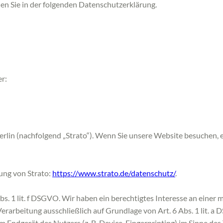
en Sie in der folgenden Datenschutzerklärung.
r:
rlin (nachfolgend „Strato“). Wenn Sie unsere Website besuchen, erf
ung von Strato:
https://www.strato.de/datenschutz/
.
s. 1 lit. f DSGVO. Wir haben ein berechtigtes Interesse an einer 
Verarbeitung ausschließlich auf Grundlage von Art. 6 Abs. 1 lit. 
 Endgerät des Nutzers (z. B. Device-Fingerprinting) im Sinne des 