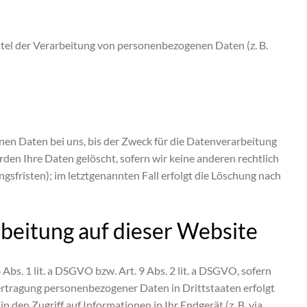
ittel der Verarbeitung von personenbezogenen Daten (z. B.
en Daten bei uns, bis der Zweck für die Datenverarbeitung
den Ihre Daten gelöscht, sofern wir keine anderen rechtlich
sfristen); im letztgenannten Fall erfolgt die Löschung nach
beitung auf dieser Website
bs. 1 lit. a DSGVO bzw. Art. 9 Abs. 2 lit. a DSGVO, sofern
ertragung personenbezogener Daten in Drittstaaten erfolgt
 den Zugriff auf Informationen in Ihr Endgerät (z. B. via